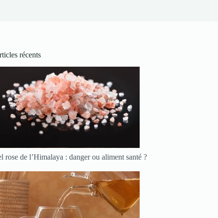
ticles récents
l rose de l’Himalaya : danger ou aliment santé ?