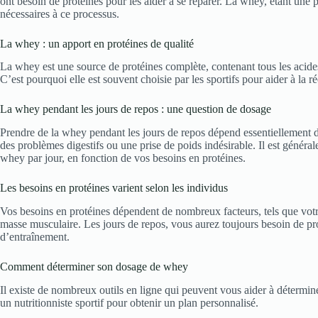
ont besoin de protéines pour les aider à se réparer. La whey, étant une p
nécessaires à ce processus.
La whey : un apport en protéines de qualité
La whey est une source de protéines complète, contenant tous les acides
C’est pourquoi elle est souvent choisie par les sportifs pour aider à la r
La whey pendant les jours de repos : une question de dosage
Prendre de la whey pendant les jours de repos dépend essentiellement 
des problèmes digestifs ou une prise de poids indésirable. Il est gén
whey par jour, en fonction de vos besoins en protéines.
Les besoins en protéines varient selon les individus
Vos besoins en protéines dépendent de nombreux facteurs, tels que votre
masse musculaire. Les jours de repos, vous aurez toujours besoin de pro
d’entraînement.
Comment déterminer son dosage de whey
Il existe de nombreux outils en ligne qui peuvent vous aider à détermi
un nutritionniste sportif pour obtenir un plan personnalisé.