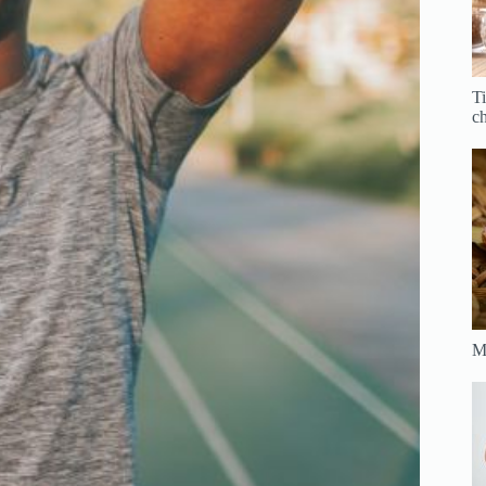
Ti
ch
Ma