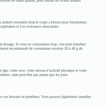
rotéine de haute qualité, peut fournir les acides aminés
 aminés essentiels dont le corps a besoin pour fonctionner.
écupération et à la croissance musculaire.
du dosage. Si vous en consommez trop, cela peut entraîner
éralement recommandé de consommer environ 20 à 40 g de
 âge, votre sexe, votre niveau d’activité physique et votre
téines, mais peut-être pas autant que les jours
ner vos besoins en protéines. Vous pouvez également consulter